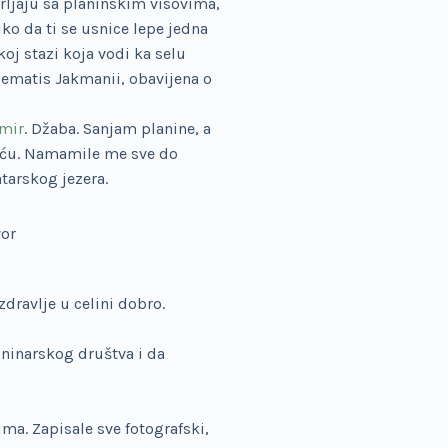
rljaju sa planinskim visovima,
ko da ti se usnice lepe jedna
oj stazi koja vodi ka selu
lematis Jakmanii, obavijena o
mir
. Džaba. Sanjam planine, a
a ću. Namamile me sve do
tarskog jezera.
vor
dravlje u celini dobro.
ninarskog društva i da
ima. Zapisale sve fotografski,