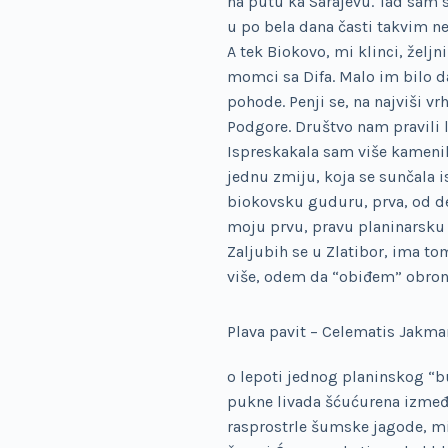
na putu ka Sarajevu. Tad sam s
u po bela dana časti takvim 
A tek Biokovo, mi klinci, željn
momci sa Difa. Malo im bilo d
pohode. Penji se, na najviši vr
Podgore. Društvo nam pravili 
Ispreskakala sam više kamenih 
jednu zmiju, koja se sunčala i
biokovsku guduru, prva, od devo
moju prvu, pravu planinarsku
Zaljubih se u Zlatibor, ima t
više, odem da “obiđem” obronke
Plava pavit – Celematis Jakma
o lepoti jednog planinskog “b
pukne livada šćućurena između
rasprostrle šumske jagode, mi