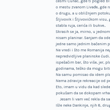
česmi Ćunac, gde ti pogled bl
o mestu zvanom Livađe, gde ras
o drugu, a u obližnjem potoku
Šljivovik i Šljivovićkom visu,
stabla ruja, cerića ili bukve..
Skrasih se ja, mirno, u jedno
nisam planinar. Sanjam da ode
jedne samo jednim bačenim pog
Ne vredi i što me Romanija ne
nepredvidljive planinske ćudi. 
ispešačim bar, što više, jer, 
godinama, teško da mogu biti. 
Na samu pomisao da idem planin
Nema zdravije rekreacije od 
Eto, imam u vidu da kad slede
pokušam da se dokopam vrha 
Jesam li vam već rekla da sa
Išle neke Dankinje, njih 8, dr