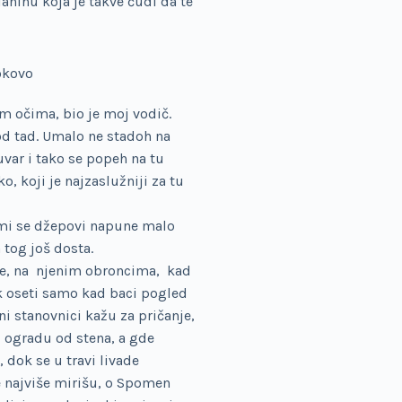
laninu koja je takve ćudi da te
okovo
m očima, bio je moj vodič.
 od tad. Umalo ne stadoh na
uvar i tako se popeh na tu
, koji je najzaslužniji za tu
 mi se džepovi napune malo
 tog još dosta.
nke, na njenim obroncima, kad
ek oseti samo kad baci pogled
ni stanovnici kažu za pričanje,
 ogradu od stena, a gde
dok se u travi livade
e najviše mirišu, o Spomen