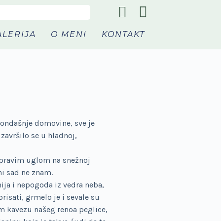
ALERIJA
O MENI
KONTAKT
 ondašnje domovine, sve je
završilo se u hladnoj,
 pravim uglom na snežnoj
ni sad ne znam.
nija i nepogoda iz vedra neba,
risati, grmelo je i sevale su
om kavezu našeg renoa peglice,