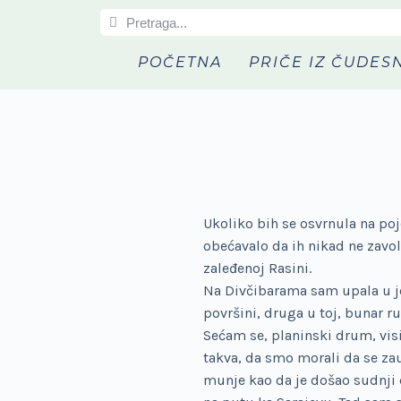
S
k
POČETNA
PRIČE IZ ČUDES
i
p
t
o
c
o
n
t
Ukoliko bih se osvrnula na p
e
obećavalo da ih nikad ne zavo
n
zaleđenoj Rasini.
t
Na Divčibarama sam upala u j
površini, druga u toj, bunar r
Sećam se, planinski drum, visi
takva, da smo morali da se zaus
munje kao da je došao sudnji d