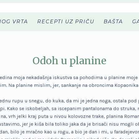
NOG VRTA
RECEPTI UZ PRIČU
BAŠTA
G
Odoh u planine
ojedina moja nekadašnja iskustva sa pohodima u planine moje
lim. Na planine mislim, jer, sankanje na obroncima Kopaonika 
ednu rupu u snegu, do kuka, da mi je jedna noga, ostala pod
upi. Kako se iskobeljah, sa iscepanim pantalonama do struka, 
na, vrh jelki kraj puta u nivou kolovozne trake, planina Roma
tavimo, jer je kiša bila toliko jaka da je brisači nisu mogli ob
an, bilo je mračno kao u rogu, a bio je dan i mi, u faradejev