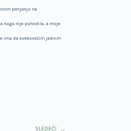
ihovom penjanju na
ja noga nije pohodila, a moje
ve ima da ovekovečim jednim
SLEDEĆI