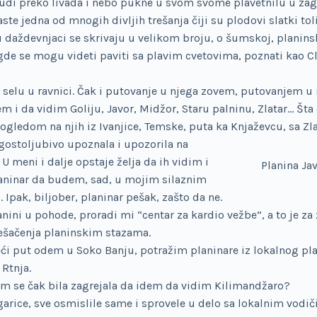
udi preko livada i nebo pukne u svom svome plavetnilu u zag
te jedna od mnogih divljih trešanja čiji su plodovi slatki toli
 daždevnjaci se skrivaju u velikom broju, o šumskoj, planinsk
 gde se mogu videti paviti sa plavim cvetovima, poznati kao C
m selu u ravnici. Čak i putovanje u njega zovem, putovanjem u
m i da vidim Goliju, Javor, Midžor, Staru palninu, Zlatar… Št
ledom na njih iz Ivanjice, Temske, puta ka Knjaževcu, sa Zla
gostoljubivo upoznala i upozorila na
U meni i dalje opstaje želja da ih vidim i
Planina Ja
planinar da budem, sad, u mojim silaznim
Ipak, biljober, planinar pešak, zašto da ne.
i u pohode, proradi mi “centar za kardio vežbe”, a to je za z
pešačenja planinskim stazama.
ći put odem u Soko Banju, potražim planinare iz lokalnog pla
Rtnja.
m se čak bila zagrejala da idem da vidim Kilimandžaro?
ugarice, sve osmislile same i sprovele u delo sa lokalnim vodič