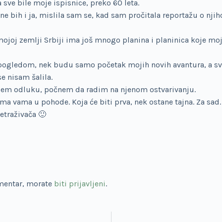
a sve bile moje ispisnice, preko 60 leta.
 ne bih i ja, mislila sam se, kad sam pročitala reportažu o nj
j mojoj zemlji Srbiji ima još mnogo planina i planinica koje mo
pogledom, nek budu samo početak mojih novih avantura, a s
e nisam šalila.
nesem odluku, počnem da radim na njenom ostvarivanju.
ama vama u pohode. Koja će biti prva, nek ostane tajna. Za sad.
etraživača 🙂
omentar, morate
biti prijavljeni
.