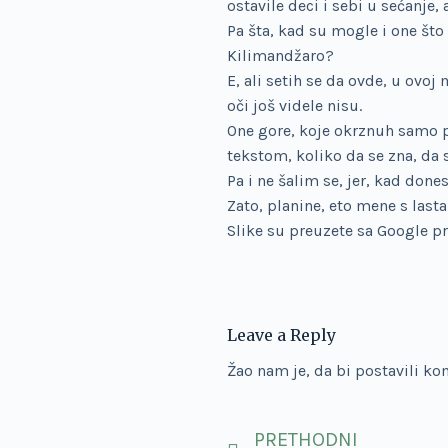
ostavile deci i sebi u sećanje, 
Pa šta, kad su mogle i one što
Kilimandžaro?
E, ali setih se da ovde, u ovo
oči još videle nisu.
One gore, koje okrznuh samo 
tekstom, koliko da se zna, da s
Pa i ne šalim se, jer, kad do
Zato, planine, eto mene s last
Slike su preuzete sa Google pr
Leave a Reply
Žao nam je, da bi postavili k
PRETHODNI