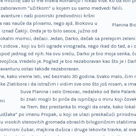
e mislila; sad si me videla Romanijo i nikad više. Ko da voli p
nezaboravnim “užitkom” u kojem su samo medvedi falili.
i avanture i naši pionirski predvodnici kršni
a nas nauče da plivamo, nego ajd, Biokovu u
Planina Bi
h iznad Čaklji. Onda je to bilo seoce, južno od
lokalni momci, dečaci. Jedan, Darko, dečak sa prelepim zeleni
zidova , koji su bili ograde vinograda, nego ikad do tad, a i
spod jednog od njih. Na svu sreću, Darko je bio moja senka, č
jčica. Vredelo je. Pogled je bio nezaboravan kao što je i Darko
 avanturu ostao takođe nezaboravan.
ome, kako vreme leti, već bezmalo 30 godina. Svako malo, čim
 Zlatibora i da istražim i vidim sve ono što još nisam, a ima
Suva Planina i selo Oreovac, nedaleko od Bele Pala
bi znali mogli bi priče da ispričaju o miru koji čov
nii
na Trem. Bez prestanka bi mogli da orate, kako lokal
udžaka” po imenu Propak, u koji se ulazi preskačući prirodnu
 visokih stenovitih gromada obraslih bilogoričnim stablima, 
omirisni čubar, majkina dušica i druge lekovite travke, al ov