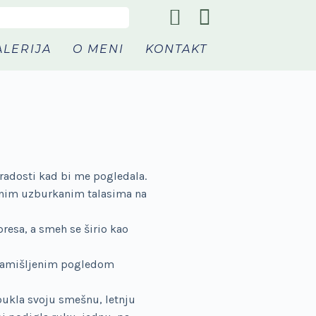
ALERIJA
O MENI
KONTAKT
i radosti kad bi me pogledala.
a onim uzburkanim talasima na
presa, a smeh se širio kao
m zamišljenim pogledom
 obukla svoju smešnu, letnju