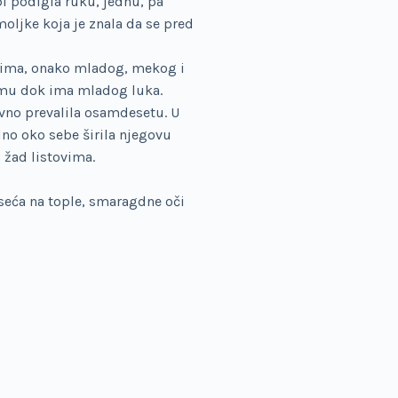
bi podigla ruku, jednu, pa
oljke koja je znala da se pred
š ima, onako mladog, mekog i
pamu dok ima mladog luka.
davno prevalila osamdesetu. U
lno oko sebe širila njegovu
o žad listovima.
 seća na tople, smaragdne oči