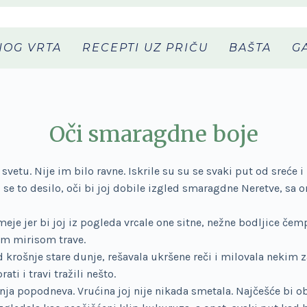
NOG VRTA
RECEPTI UZ PRIČU
BAŠTA
G
Oči smaragdne boje
 svetu. Nije im bilo ravne. Iskrile su su se svaki put od sreće 
 bi se to desilo, oči bi joj dobile izgled smaragdne Neretve, s
eje jer bi joj iz pogleda vrcale one sitne, nežne bodljice čem
im mirisom trave.
 krošnje stare dunje, rešavala ukršene reči i milovala neki
ati i travi tražili nešto.
letnja popodneva. Vrućina joj nije nikada smetala. Najčešće bi