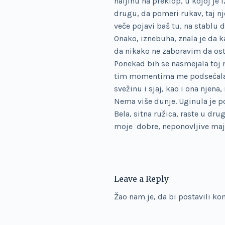
haljinu na preklop, u kojoj je
drugu, da pomeri rukav, taj n
veče pojavi baš tu, na stablu d
Onako, iznebuha, znala je da 
da nikako ne zaboravim da ost
Ponekad bih se nasmejala toj n
tim momentima me podsećala na 
svežinu i sjaj, kao i ona njena
Nema više dunje. Uginula je po
Bela, sitna ružica, raste u d
moje dobre, neponovljive maj
Leave a Reply
Žao nam je, da bi postavili k