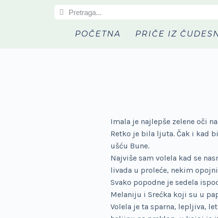
S
k
POČETNA
PRIČE IZ ČUDES
i
p
t
o
c
o
n
t
Imala je najlepše zelene oči na
e
Retko je bila ljuta. Čak i kad
n
ušću Bune.
t
Najviše sam volela kad se nasm
livada u proleće, nekim opojn
Svako popodne je sedela ispod
Melaniju i Srećka koji su u papr
Volela je ta sparna, lepljiva, 