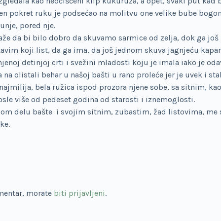
 izgledala kao neočišćeni klip kukuruza, a opet, svaki put kad 
jen pokret ruku je podsećao na molitvu one velike bube bogom
unje, pored nje.
kaže da bi bilo dobro da skuvamo sarmice od zelja, dok ga jo
avim koji list, da ga ima, da još jednom skuva jagnjeću ka
jenoj detinjoj crti i svežini mladosti koju je imala iako je o
olistali behar u našoj bašti u rano proleće jer je uvek i sta
, najmilija, bela ružica ispod prozora njene sobe, sa sitnim, ka
sle više od pedeset godina od starosti i iznemoglosti.
rugom delu bašte i svojim sitnim, zubastim, žad listovima, me
ke.
omentar, morate
biti prijavljeni
.