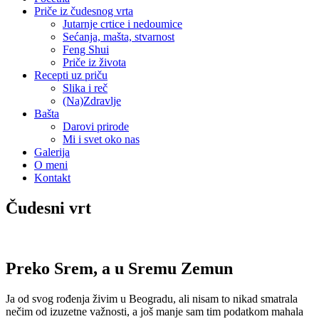
Priče iz čudesnog vrta
Jutarnje crtice i nedoumice
Sećanja, mašta, stvarnost
Feng Shui
Priče iz života
Recepti uz priču
Slika i reč
(Na)Zdravlje
Bašta
Darovi prirode
Mi i svet oko nas
Galerija
O meni
Kontakt
Čudesni vrt
Preko Srem, a u Sremu Zemun
Ja od svog rođenja živim u Beogradu, ali nisam to nikad smatrala
ne
čim od izuzetne važnosti
, a još manje sam tim podatkom mahala