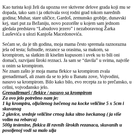
Kao turista koji želi da upozna sve skrivene delove grada koji mu se
dopada, tako sam i ja otkrivala svoj rodni grad tokom narednih
godina; Muhar, stare uličice, Gardoš, zemunsko groblje, dunavski
kej, stari put za Bežaniju,
novo pozorište u kojem sam jednom
gledala predstavu “Labudovo jezero” i nezaboravnog Žarka
Lauševića u ulozi Kanjoša Macedonovića
.
Sećam se, da je tih godina, moja mama često spremala raznorazna
jela od testa; šufnudle, rezance sa orasima, sa makom, sa
krompirom, sa slatkim ili kiselim kupusom i uvek su to bili oni
domaći, razvijani široki reznaci. Ja sam se “davila” u svima, najviše
u onim sa krompirom.
Ne znam zašto je moja mama flekice sa krompirom zvala
grenadirmarš, ali znam da se to jelo u Banatu zove, Vojvodini,
nasuvo sa krompirom. Bilo kako bilo, evo recepta za to prečansko, u
celini, vojvođansko jelo.
Grenadirmarš / flekice / nasuvo sa krompirom
Za ovo jelo potrebno nam je:
1 kg krompira, oljuštenog isečenog na kocke veličine 5 x 5cm i
skuvanog
2 glavice, srednje veličine crnog luka sitno iseckanog ( ja više
volim na rebarca)
500g testenine, flekica ili ravnih širokih rezanaca, skuvanih u
posoljenoj vodi sa malo ulja