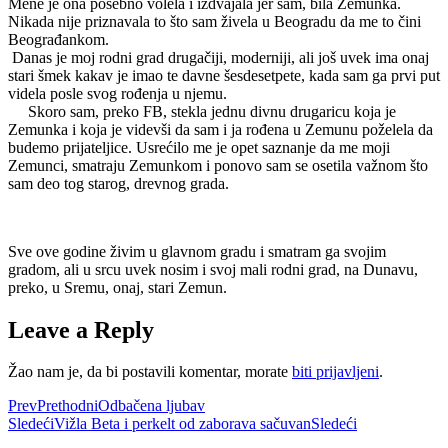
Mene je ona posebno volela i izdvajala jer sam, bila Zemunka.
Nikada nije priznavala to što sam živela u
B
eogradu da me to čini
Beograđankom.
Danas je moj rodni grad drugačiji, moderniji, ali još uvek ima onaj
stari šmek kakav je imao te davne šesdesetpete, kada sam ga prvi put
videla posle svog rođenja u njemu.
Skoro sam, preko FB, stekla jednu divnu drugaricu koja je
Zemunka i koja je videvši da sam i ja rođena u Zemunu poželela da
budemo prijateljice. Usrećilo me je opet saznanje da me moji
Zemunci, smatraju Zemunkom i ponovo sam se osetila važnom što
sam deo tog starog, drevnog grada.
Sve ove godine živim u glavnom gradu i smatram ga svojim
gradom, ali u srcu uvek nosim i svoj mali rodni grad, na Dunavu,
preko, u Sremu, onaj, stari Zemun.
Leave a Reply
Žao nam je, da bi postavili komentar, morate
biti prijavljeni
.
Prev
Prethodni
Odbačena ljubav
Sledeći
Vižla Beta i perkelt od zaborava sačuvan
Sledeći