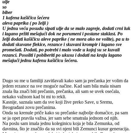
ulje
so
biber
1 kafena kašičica šećera
aleva paprika ( po želji )
U jednu veću posudu sipati ulje da se malo zagreje, dodati crni luk
i lagano pržiti mešajući dok ne porumeni i postane staklast. Po
želji dodati kašičicu aleve paprike ( ne mora ako ne volite), pa u to
dodati skuvane flekice, rezance i skuvani krompir i lagano sve
promešati. Dodati, po potrebi i malo vode u kojoj su se kuvali
rezanci. Posoliti i pobiberiti po ukusu i dodati na kraju lagano
mešajući jednu kafenu kašičicu šećera.
Dugo su me u familiji zavitlavali kako sam ja prečanka jer volim da
jedem rezance na sve moguće načine. Kad sam bila mala nisam
znala šta znači biti prečanin, prečanka, ali sam se uvek osećala,
nekako važnom kad bi mi to rekli.
Kasnije, saznala sam da sve koji žive preko Save, u Sremu,
Beograđani zovu prečanima.
Onda su krenule priče kako su prečanke najbolje domaćice, pa sam
se ja opet pravila važna, jer sam sebe smatrala jednom od njih.
Na poslu sam imala jednu koleginicu koja je bila Zemunka, od
davnina, što je značilo da su svi njeni bili Zemunci kusur generacija.