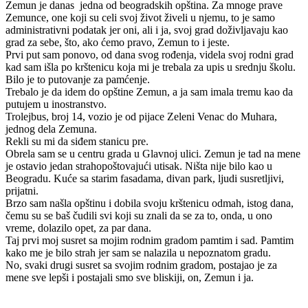
Zemun je danas jedna od beogradskih opština. Za mnoge prave
Zemunce, one koji su celi svoj život živeli u njemu, to je samo
administrativni podatak jer oni, ali i ja, svoj grad doživljavaju kao
grad za sebe, što, ako ćemo pravo, Zemun to i jeste.
Prvi put sam ponovo, od dana svog rođenja, videla svoj rodni grad
kad sam išla po krštenicu koja mi je trebala za upis u srednju školu.
Bilo je to putovanje za pamćenje.
Trebalo je da idem do opštine Zemun, a ja sam imala tremu kao da
putujem u inostranstvo.
Trolejbus, broj 14, vozio je od pijace Zeleni Venac do Muhara,
jednog dela Zemuna.
Rekli su mi da siđem stanicu pre.
Obrela sam se u centru grada u Glavnoj ulici. Zemun je tad na mene
je ostavio jedan strahopoštovajući utisak. Ništa nije bilo kao u
Beogradu. Kuće sa starim fasadama, divan park, ljudi susretljivi,
prijatni.
Brzo sam našla opštinu i dobila svoju krštenicu odmah, istog dana,
čemu su se baš čudili svi koji su znali da se za to, onda, u ono
vreme, dolazilo opet, za par dana.
Taj prvi moj susret sa mojim rodnim gradom pamtim i sad. Pamtim
kako me je bilo strah jer sam se nalazila u nepoznatom gradu.
No, svaki drugi susret sa svojim rodnim gradom, postajao je za
mene sve lepši i postajali smo sve bliskiji, on, Zemun i ja.