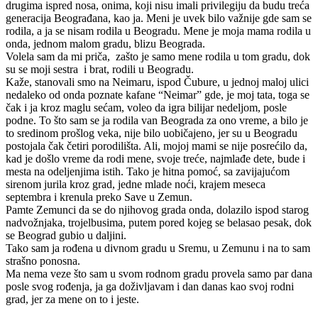
drugima ispred nosa, onima, koji nisu imali privilegiju da budu treća
generacija Beograđana, kao ja. Meni je uvek bilo važnije gde sam se
rodila, a ja se nisam rodila u Beogradu. Mene je moja mama rodila u
onda, jednom malom gradu, blizu Beograda.
Volela sam da mi priča, zašto je samo mene rodila u tom gradu, dok
su se moji sestra i brat, rodili u Beogradu.
Kaže, stanovali smo na Neimaru, ispod Čubure, u jednoj maloj ulici
nedaleko od onda poznate kafane “Neimar” gde, je moj tata, toga se
čak i ja kroz maglu sećam, voleo da igra bilijar nedeljom, posle
podne. To što sam se ja rodila van Beograda za ono vreme, a bilo je
to sredinom prošlog veka, nije bilo uobičajeno, jer su u Beogradu
postojala čak četiri porodilišta. Ali, mojoj mami se nije posrećilo da,
kad je došlo vreme da rodi mene, svoje treće, najmlađe dete, bude i
mesta na odeljenjima istih. Tako je hitna pomoć, sa zavijajućom
sirenom jurila kroz grad, jedne mlade noći, krajem meseca
septembra i krenula preko Save u Zemun.
Pamte
Z
emunci da se do njihovog grada onda, dolazilo ispod starog
nadvožnjaka, trojelbusima, putem pored kojeg se belasao pesak, dok
se Beograd gubio u daljini.
Tako sam ja rođena u divnom gradu u Sremu, u Zemunu i na to sam
strašno ponosna.
Ma nema veze što sam u svom rodnom gradu provela samo par dana
posle svog rođenja, ja ga doživljavam i dan danas kao svoj rodni
grad, jer za mene on to i jeste.