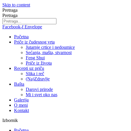
Skip to content
Pretraga
Pretraga
Facebook-f
Envelope
Početna
Priče iz čudesnog vrta
Jutarnje crtice i nedoumice
Sećanja, mašta, stvarnost
Feng Shui
Priče iz života
Recepti uz priču
Slika i reč
(Na)Zdravlje
Bašta
Darovi prirode
Mi i svet oko nas
Galerija
O meni
Kontakt
Izbornik
Početna