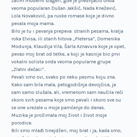
zatim moderni šlageri, gde je prednjačio onda
veoma popularan Dušan Jakšić, Nada Knežević,
Lola Novaković, pa ruske romase koje je divno
pevala moja mama.
Bilo je tu i pevanja prepeva stranih pesama, kralja
roka Elvisa, ili starih hitova „Pletersa“, Domenika
Modunja, Klaudija Vila, Šarla Aznavura koje je opet,
pevao moj brat od tetke, a koji je kasnije bio prvi
vokalni solista onda veoma popularne grupe
„Zlatni dečaci“.
Pevali smo svi, svako po neku pesmu koju zna.
Kako sam bila mala, petogodišnja devojčica, ja
sam samo slušala, ali, vremenom sam naučila reči
skoro svih pesama koje smo pevali i skoro sve su
se one urezale u moje pamćenje do danas.
Muzika je prožimala moj život i život moje
porodice.
Bili smo mlađi tinejdžeri, moj brat i ja, kada smo,