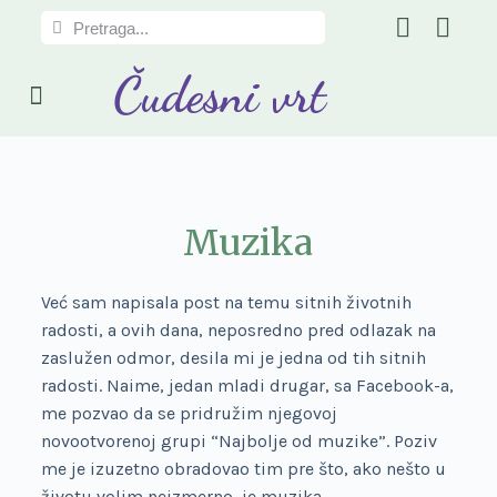
S
k
Čudesni vrt
i
PRIČE IZ ČUDESNOG VRTA
RECEPTI UZ PRIČU
p
t
o
c
o
Muzika
n
t
e
Već sam napisala post na temu sitnih životnih
n
radosti, a ovih dana, neposredno pred odlazak na
t
zaslužen odmor, desila mi je jedna od tih sitnih
radosti. Naime, jedan mladi drugar, sa Facebook-a,
me pozvao da se pridružim njegovoj
novootvorenoj grupi “Najbolje od muzike”. Poziv
me je izuzetno obradovao tim pre što, ako nešto u
životu volim neizmerno, je muzika.