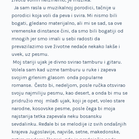
Ja sam rasla u muzikalnoj porodici, tačnije u
porodici koja voli da peva i svira.
Mi nismo bili
bogati, gledano materijalno, ali mi se sad, sa ove
vremenske dinstance čini, da smo bili bogatiji od
mnogih jer smo imali u sebi radosti da
prevazilazimo sve životne nedaće nekako lakše i
uvek, uz pesmu.
Moj stariji ujak je divno svirao tamburu i gitaru.
Volela sam kad uzme tamburu u ruke i zapeva
svojim grlenim glasom onda popularne
romanse. Često bi, nedeljom, posle ručka otsvirao
svoju najmiliju pesmu, kao desert, a onda bi mu se
pridružio moj mlađi ujak, koji je opet, voleo stare
narodne, kosovske pesme, posle čega bi moja
najstarija tetka zapevala neku bosansku
sevdalinku. Ređale bi se melodije iz svih ondašnjih
krajeva Jugoslavije, najviše, setne, makedonske,