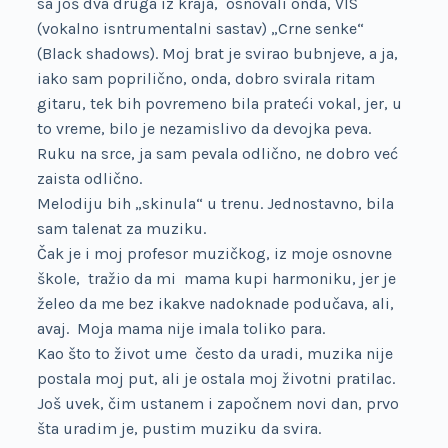
sa još dva druga iz kraja, osnovali onda, VIS
(vokalno isntrumentalni sastav) „Crne senke“
(Black shadows). Moj brat je svirao bubnjeve, a ja,
iako sam poprilično, onda, dobro svirala ritam
gitaru, tek bih povremeno bila prateći vokal, jer, u
to vreme, bilo je nezamislivo da devojka peva.
Ruku na srce, ja sam pevala odlično, ne dobro već
zaista odlično.
Melodiju bih „skinula“ u trenu. Jednostavno, bila
sam talenat za muziku.
Čak je i moj profesor muzičkog, iz moje osnovne
škole, tražio da mi mama kupi harmoniku, jer je
želeo da me bez ikakve nadoknade podučava, ali,
avaj.
Moja mama nije imala toliko para.
Kao što to život ume često da uradi, muzika nije
postala moj put, ali je ostala moj životni pratilac.
Još uvek, čim ustanem i započnem novi dan, prvo
šta uradim je, pustim muziku da svira.