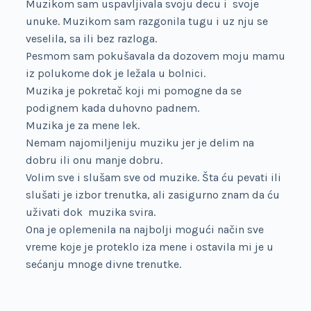
Muzikom sam uspavljivala svoju decu i svoje
unuke. Muzikom sam razgonila tugu i uz nju se
veselila, sa ili bez razloga.
Pesmom sam pokušavala da dozovem moju mamu
iz polukome dok je ležala u bolnici.
Muzika je pokretač koji mi pomogne da se
podignem kada duhovno padnem.
Muzika je za mene lek.
Nemam najomiljeniju muziku jer je delim na
dobru ili onu manje dobru.
Volim sve i slušam sve od muzike. Šta ću pevati ili
slušati je izbor trenutka, ali zasigurno znam da ću
uživati dok muzika svira.
Ona je oplemenila na najbolji mogući način sve
vreme koje je proteklo iza mene i ostavila mi je u
sećanju mnoge divne trenutke.