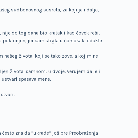
šeg sudbonosnog susreta, za koji ja i dalje,
 nije do tog dana bio kratak i kad čovek reši,
 poklonjen, jer sam stigla u ćorsokak, odakle
 našeg života, koji se tako zove, a kojim ne
jeg života, samnom, u dvoje. Verujem da je i
n ustvari spasava mene.
stvari.
 često zna da “ukrade” još pre Preobraženja