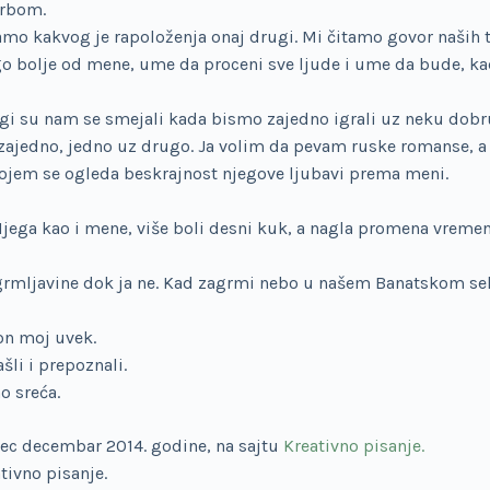
erbom.
o kakvog je rapoloženja onaj drugi. Mi čitamo govor naših t
 bolje od mene, ume da proceni sve ljude i ume da bude, kad 
gi su nam se smejali kada bismo zajedno igrali uz neku dob
zajedno, jedno uz drugo. Ja volim da pevam ruske romanse, a 
jem se ogleda beskrajnost njegove ljubavi prema meni.
. Njega kao i mene, više boli desni kuk, a nagla promena vrem
 grmljavine dok ja ne. Kad zagrmi nebo u našem Banatskom sel
 on moj uvek.
li i prepoznali.
o sreća.
sec decembar 2014. godine, na sajtu
Kreativno pisanje.
tivno pisanje.