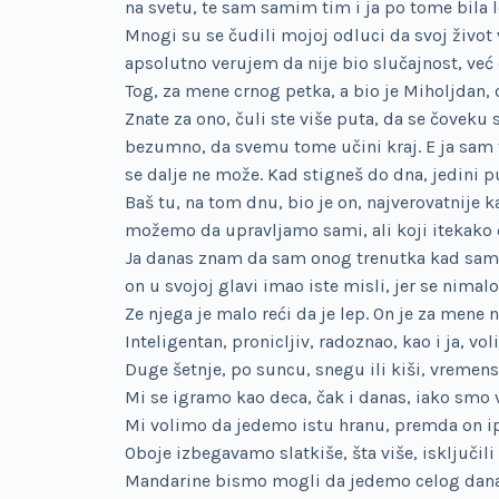
na svetu, te sam samim tim i ja po tome bila l
Mnogi su se čudili mojoj odluci da svoj život
apsolutno verujem da nije bio slučajnost, već
Tog, za mene crnog petka, a bio je Miholjdan, o
Znate za ono, čuli ste više puta, da se čoveku 
bezumno, da svemu tome učini kraj. E ja sam t
se dalje ne može. Kad stigneš do dna, jedini p
Baš tu, na tom dnu, bio je on, najverovatnije
možemo da upravljamo sami, ali koji itekako
Ja danas znam da sam onog trenutka kad sam g
on u svojoj glavi imao iste misli, jer se nima
Ze njega je malo reći da je lep. On je za mene n
Inteligentan, pronicljiv, radoznao, kao i ja, vo
Duge šetnje, po suncu, snegu ili kiši, vremen
Mi se igramo kao deca, čak i danas, iako smo v
Mi volimo da jedemo istu hranu, premda on ip
Oboje izbegavamo slatkiše, šta više, isključili
Mandarine bismo mogli da jedemo celog dana, 