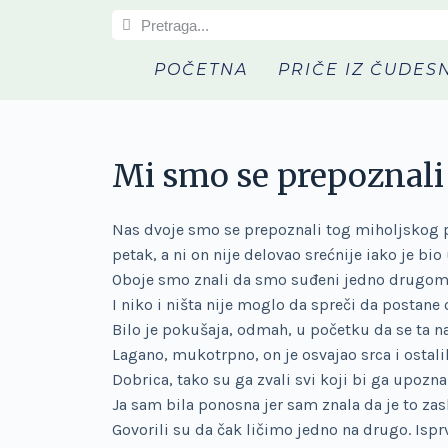
S
k
POČETNA
PRIČE IZ ČUDES
i
p
t
o
Mi smo se prepoznali
c
o
n
Nas dvoje smo se prepoznali tog miholjskog pet
t
petak, a ni on nije delovao srećnije iako je bi
e
Oboje smo znali da smo suđeni jedno drugom, 
n
I niko i ništa nije moglo da spreči da postane o
t
Bilo je pokušaja, odmah, u početku da se ta naš
Lagano, mukotrpno, on je osvajao srca i ostalih
Dobrica, tako su ga zvali svi koji bi ga upoz
Ja sam bila ponosna jer sam znala da je to zas
Govorili su da čak ličimo jedno na drugo. Ispr