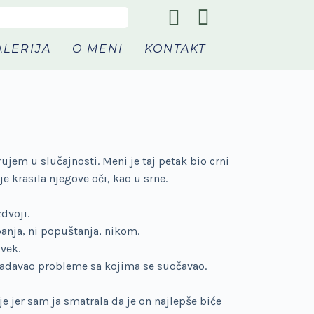
ALERIJA
O MENI
KONTAKT
ujem u slučajnosti. Meni je taj petak bio crni
e krasila njegove oči, kao u srne.
dvoji.
upanja, ni popuštanja, nikom.
uvek.
vladavao probleme sa kojima se suočavao.
e jer sam ja smatrala da je on najlepše biće