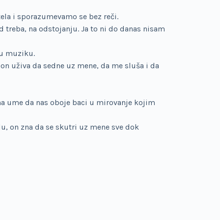
ela i sporazumevamo se bez reči.
treba, na odstojanju. Ja to ni do danas nisam
ru muziku.
on uživa da sedne uz mene, da me sluša i da
ena ume da nas oboje baci u mirovanje kojim
u, on zna da se skutri uz mene sve dok