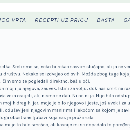
NOG VRTA
RECEPTI UZ PRIČU
BAŠTA
G
ka. Sreli smo se, neko bi rekao sasvim slučajno, ali ja ne ver
o u društvu. Nekako se izdvajao od svih. Možda zbog tuge koja j
čim smo se pogledali direktno, baš u oči.
n moj i ja njegova, zauvek. Istini za volju, dok nas smrt ne raz
a veza osujeti, ali, nismo se dali. Ni on ni ja. Nije bilo odst
 mojih dragih, jer, moje je bilo njegovo i jeste, još uvek i za 
nali, oduševljeni njegovim manirima i lakoćom sa kojom je sa
luga obostrane ljubavi koja nas je prožimala.
va mi je to bilo smešno, ali kasnije mi se dopadalo to poređenj