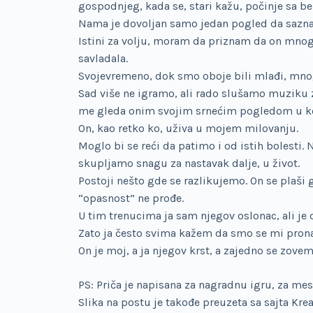
gospodnjeg, kada se, stari kažu, počinje sa b
Nama je dovoljan samo jedan pogled da saznam
Istini za volju, moram da priznam da on mnogo
savladala.
Svojevremeno, dok smo oboje bili mlađi, mno
Sad više ne igramo, ali rado slušamo muziku 
me gleda onim svojim srnećim pogledom u ko
On, kao retko ko, uživa u mojem milovanju.
Moglo bi se reći da patimo i od istih bolesti
skupljamo snagu za nastavak dalje, u život.
Postoji nešto gde se razlikujemo. On se plaši
“opasnost” ne prođe.
U tim trenucima ja sam njegov oslonac, ali je
Zato ja često svima kažem da smo se mi pronaš
On je moj, a ja njegov krst, a zajedno se zovem
PS: Priča je napisana za nagradnu igru, za me
Slika na postu je takođe preuzeta sa sajta Krea