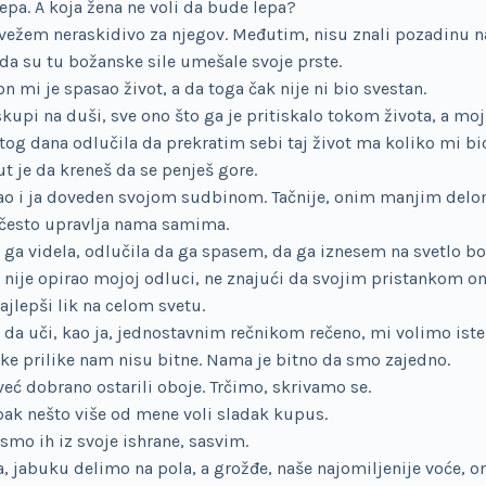
epa. A koja žena ne voli da bude lepa?
 vežem neraskidivo za njegov. Međutim, nisu znali pozadinu na
 da su tu božanske sile umešale svoje prste.
n mi je spasao život, a da toga čak nije ni bio svestan.
skupi na duši, sve ono što ga je pritiskalo tokom života, a moj,
og dana odlučila da prekratim sebi taj život ma koliko mi bio
ut je da kreneš da se penješ gore.
 kao i ja doveden svojom sudbinom. Tačnije, onim manjim delom
 često upravlja nama samima.
a videla, odlučila da ga spasem, da ga iznesem na svetlo bol
lo nije opirao mojoj odluci, ne znajući da svojim pristankom o
ajlepši lik na celom svetu.
li da uči, kao ja, jednostavnim rečnikom rečeno, mi volimo iste 
ske prilike nam nisu bitne. Nama je bitno da smo zajedno.
eć dobrano ostarili oboje. Trčimo, skrivamo se.
ak nešto više od mene voli sladak kupus.
 smo ih iz svoje ishrane, sasvim.
jabuku delimo na pola, a grožđe, naše najomiljenije voće, on