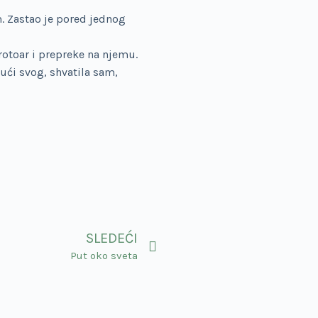
. Zastao je pored jednog
rotoar i prepreke na njemu.
ući svog, shvatila sam,
SLEDEĆI
Put oko sveta