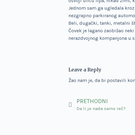
osvoji ulicu lipa, nikad zimi, k
Jednom sam ga ugledala kroz p
nezgrapno parkiranog automobi
Beli, dugački, tanki, metalni 
Čovek je lagano zaobišao neki 
nerazdvojnog kompanjona u svo
Leave a Reply
Žao nam je, da bi postavili k
PRETHODNI
Da li je nada samo reč?