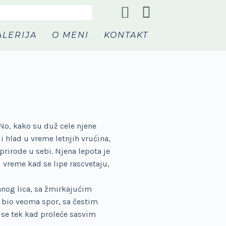
ALERIJA
O MENI
KONTAKT
 No, kako su duž cele njene
i hlad u vreme letnjih vrućina,
prirode u sebi. Njena lepota je
 vreme kad se lipe rascvetaju,
anog lica, sa žmirkajućim
 bio veoma spor, sa čestim
i se tek kad proleće sasvim