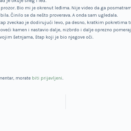
ad je okuje sneg i led.
rozor. Bio mi je okrenut leđima. Nije video da ga posmatram
la. Činilo se da nešto proverava. A onda sam ugledala.
štap zveckao je dodirujući levo, pa desno, kratkim pokretima t
oveći kamen i nastavio dalje, nizbrdo i dalje oprezno pomeraj
jim šetnjama, štap koji je bio njegove oči.
omentar, morate
biti prijavljeni
.