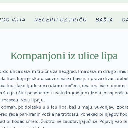
NOG VRTA
RECEPTI UZ PRIČU
BAŠTA
G
Kompanjoni iz ulice lipa
zbrdo ulica sasvim tipična za Beograd. Ima sasvim drugo ime.
a lipe, koja je skoro sasvim natkriljavaju i prave divan, debel
lica lipa. Iako ljudskom rukom uređena, ona ima čar slobodne 
a što je i čini posebnom i uvek drugačijom. Meni je najlepša u
u mesecu. Ne u lipnju.
e odmah, po dolasku u ulicu lipa, baš u maju. Suvonjav, izbor
ed reda parkiranih vozila na trotoaru. Ponekad bi njegov hod
ad bi hodao smelo, žustro, ne zaustavljajući se. Pojavljivao b