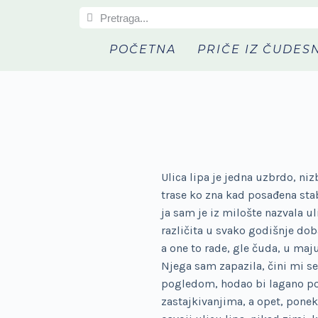
S
k
POČETNA
PRIČE IZ ČUDES
i
p
t
o
c
o
n
t
Ulica lipa je jedna uzbrdo, ni
e
trase ko zna kad posađena stabl
n
ja sam je iz milošte nazvala u
t
različita u svako godišnje dob
a one to rade, gle čuda, u maj
Njega sam zapazila, čini mi s
pogledom, hodao bi lagano por
zastajkivanjima, a opet, ponek