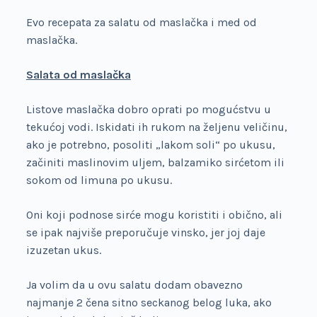
Evo recepata za salatu od maslačka i med od
maslačka.
Salata od maslačka
Listove maslačka dobro oprati po mogućstvu u
tekućoj vodi. Iskidati ih rukom na željenu veličinu,
ako je potrebno, posoliti „lakom soli“ po ukusu,
začiniti maslinovim uljem, balzamiko sirćetom ili
sokom od limuna po ukusu.
Oni koji podnose sirće mogu koristiti i obično, ali
se ipak najviše preporučuje vinsko, jer joj daje
izuzetan ukus.
Ja volim da u ovu salatu dodam obavezno
najmanje 2 čena sitno seckanog belog luka, ako