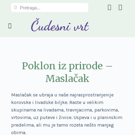
S
k
Čudesni vrt
i
PRIČE IZ ČUDESNOG VRTA
RECEPTI UZ PRIČU
p
t
o
c
o
Poklon iz prirode –
n
t
Maslačak
e
n
Maslačak se ubraja u naše najrasprostranjenije
t
korovske i livadske biljke. Raste u velikim
skupinama na livadama, travnjacima, parkovima,
vrtovima, uz puteve i živice. Uspeva i u planinskim
predelima, ali mu je tamo rozeta nešto manjeg
obima.