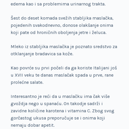
edema kao i sa problemima urinarnog trakta.
Šest do deset komada svežih stabljika maslačka,
pojedenih svakodnevno, donose olakšanje onima
koji pate od hroničnih oboljenja jetre i želuca.
Mleko iz stabljika maslačka je poznato sredstvo za
otklanjanje bradavica sa kože.
Kao povrće su prvi počeli da ga koriste Italijani još
u XVII veku te danas maslačak spada u prve, rane
prolećne salate.
Interesantno je reći da u maslačku ima čak više
gvoždja nego u spanaću. On takodje sadrži i
zavidne količine karotena i vitamina C. Zbog svog
gorčastog ukusa preporučuje se i onima koji
nemaju dobar apetit.