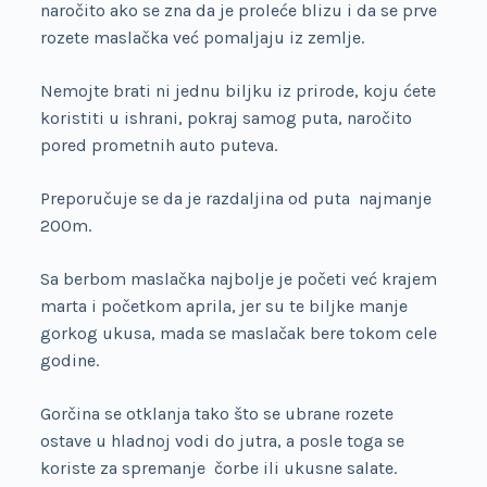
naročito ako se zna da je proleće blizu i da se prve
rozete maslačka već pomaljaju iz zemlje.
Nemojte brati ni jednu biljku iz prirode, koju ćete
koristiti u ishrani, pokraj samog puta, naročito
pored prometnih auto puteva.
Preporučuje se da je razdaljina od puta najmanje
200m.
Sa berbom maslačka najbolje je početi već krajem
marta i početkom aprila, jer su te biljke manje
gorkog ukusa, mada se maslačak bere tokom cele
godine.
Gorčina se otklanja tako što se ubrane rozete
ostave u hladnoj vodi do jutra, a posle toga se
koriste za spremanje čorbe ili ukusne salate.