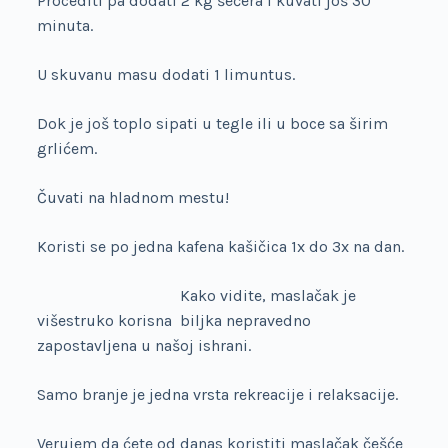
Procediti pa dodati 2 kg šećera i kuvati još 30
minuta.
U skuvanu masu dodati 1 limuntus.
Dok je još toplo sipati u tegle ili u boce sa širim
grlićem.
Čuvati na hladnom mestu!
Koristi se po jedna kafena kašičica 1x do 3x na dan.
Kako vidite, maslačak je
višestruko korisna biljka nepravedno
zapostavljena u našoj ishrani.
Samo branje je jedna vrsta rekreacije i relaksacije.
Verujem da ćete od danas koristiti maslačak češće