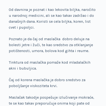
Od davnina je poznat i kao lekovita biljka, naročito
u narodnoj medicini, ali se kao takav zadržao i do
današnjih dana. Koristi se cela biljka, koren, list
cvet i pupoljci.
Poznato je da čaj od maslačka dobro deluje na
bolesti jetre i žuči, te kao sredstvo za otklanjanje
potištenosti, umora, bolova kod gihta i reume.
Tinktura od maslačka pomaže kod mladalačkih
akni i bubuljica.
Čaj od korena maslačka je dobro sredstvo za
poboljšanje viskoziteta krvi.
Maslačak takodje pospešuje izlučivanje mokraće,
te se kao takav preporučuje onima koji pate od