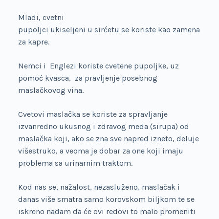
Mladi, cvetni
pupoljci ukiseljeni u sirćetu se koriste kao zamena
za kapre.
Nemci i Englezi koriste cvetene pupoljke, uz
pomoć kvasca, za pravljenje posebnog
maslačkovog vina.
Cvetovi maslačka se koriste za spravljanje
izvanredno ukusnog i zdravog meda (sirupa) od
maslačka koji, ako se zna sve napred izneto, deluje
višestruko, a veoma je dobar za one koji imaju
problema sa urinarnim traktom.
Kod nas se, nažalost, nezasluženo, maslačak i
danas više smatra samo korovskom biljkom te se
iskreno nadam da će ovi redovi to malo promeniti